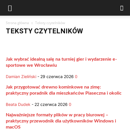
Strona główna
Teksty czytelników
TEKSTY CZYTELNIKÓW
Blog
Drukarki atramentowe
Drukarki laserowe
Drukarki, Tonery, Tusze
Drukowanie w domu
Drukowanie w firmie
Ekologiczne drukowanie
Konserwacja i serwis
Jak wybrać idealną salę na turniej gier i wydarzenie e-
Oszczędne drukowanie
Problemy z drukarką
Teksty czytelników
sportowe we Wrocławiu
Tonery do drukarek
Tusze do drukarek
Damian Zieliński
-
29 czerwca 2026
0
Jak przygotować drewno kominkowe na zimę:
praktyczny poradnik dla mieszkańców Piaseczna i okolic
Beata Dudek
-
22 czerwca 2026
0
Najważniejsze formaty plików w pracy biurowej –
praktyczny przewodnik dla użytkowników Windows i
macOS