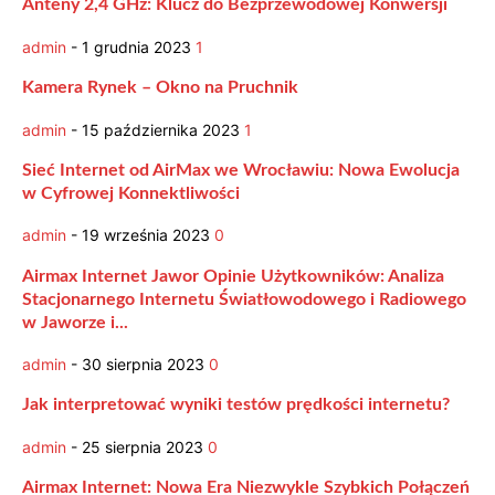
Anteny 2,4 GHz: Klucz do Bezprzewodowej Konwersji
admin
-
1 grudnia 2023
1
Kamera Rynek – Okno na Pruchnik
admin
-
15 października 2023
1
Sieć Internet od AirMax we Wrocławiu: Nowa Ewolucja
w Cyfrowej Konnektliwości
admin
-
19 września 2023
0
Airmax Internet Jawor Opinie Użytkowników: Analiza
Stacjonarnego Internetu Światłowodowego i Radiowego
w Jaworze i...
admin
-
30 sierpnia 2023
0
Jak interpretować wyniki testów prędkości internetu?
admin
-
25 sierpnia 2023
0
Airmax Internet: Nowa Era Niezwykle Szybkich Połączeń