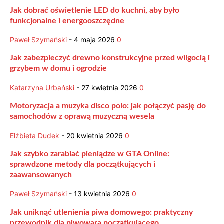
Jak dobrać oświetlenie LED do kuchni, aby było
funkcjonalne i energooszczędne
Paweł Szymański
-
4 maja 2026
0
Jak zabezpieczyć drewno konstrukcyjne przed wilgocią i
grzybem w domu i ogrodzie
Katarzyna Urbański
-
27 kwietnia 2026
0
Motoryzacja a muzyka disco polo: jak połączyć pasję do
samochodów z oprawą muzyczną wesela
Elżbieta Dudek
-
20 kwietnia 2026
0
Jak szybko zarabiać pieniądze w GTA Online:
sprawdzone metody dla początkujących i
zaawansowanych
Paweł Szymański
-
13 kwietnia 2026
0
Jak uniknąć utlenienia piwa domowego: praktyczny
przewodnik dla piwowara początkującego