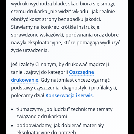
wydruki wychodzą blade, skąd biorą się smugi,
czemu drukarka „nie widzi” wkładu i jak realnie
obniżyć koszt strony bez spadku jakości.
Stawiamy na konkret: krótkie instrukcje,
sprawdzone wskazówki, porównania oraz dobre
nawyki eksploatacyjne, które pomagają wydłużyć
życie urządzenia.
Jeśli zależy Ci na tym, by drukować mądrzej i
taniej, zajrzyj do kategorii
Oszczędne
drukowanie
. Gdy natomiast chcesz ogarnąć
podstawy czyszczenia, diagnostyki i profilaktyki,
polecamy dział
Konserwacja i serwis
.
tłumaczymy „po ludzku” techniczne tematy
związane z drukarkami
podpowiadamy, jak dobierać materiały
eksploatacyjne do potrzeb