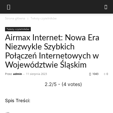
Strona główna
Teksty czytelników
Teksty czytelników
Airmax Internet: Nowa Era
Niezwykle Szybkich
Połączeń Internetowych w
Województwie Śląskim
Przez
admin
-
11 sierpnia 2023
1043
0
2.2/5 - (4 votes)
Spis Treści: