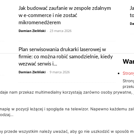
Jak budować zaufanie w zespole zdalnym
J
w e-commerce i nie zostać
t
mikromenedżerem
Da
Damian Zieliński
-
23 marca 2026
Plan serwisowania drukarki laserowej w
firmie: co można robić samodzielnie, kiedy
War
wezwać serwis i...
Damian Zieliński
-
9 marca 2026
Stron
Stron
przek
e daje nam przekaz multimedialny korzystają zarówno osoby prywatne, 
apię w pozycji leżącej i spogląda na telewizor. Napewno każdemu zal
 rodzaj…
 przede wszystkim należy uważać, aby go nie uszkodzić w sposób me