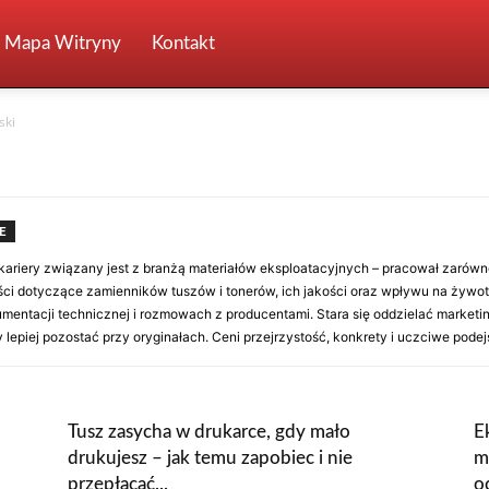
Mapa Witryny
Kontakt
ski
E
kariery związany jest z branżą materiałów eksploatacyjnych – pracował zarówno p
ści dotyczące zamienników tuszów i tonerów, ich jakości oraz wpływu na żywot
ntacji technicznej i rozmowach z producentami. Stara się oddzielać marketin
 lepiej pozostać przy oryginałach. Ceni przejrzystość, konkrety i uczciwe podej
Tusz zasycha w drukarce, gdy mało
E
drukujesz – jak temu zapobiec i nie
m
przepłacać...
o