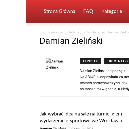
Strona Główna
FAQ
Kategorie
Strona główna
Autorzy
Posty przez Damian Zieliń
Damian Zieliński
17 POSTY
8 KOMENTARZ
Damian Zieliński od początku 
Na ABIUR.pl odpowiada za tre
testach porównawczych, dokume
po tańsze rozwiązania, a kiedy
Jak wybrać idealną salę na turniej gier i
wydarzenie e-sportowe we Wrocławiu
Damian Zieliński
-
29 czerwca 2026