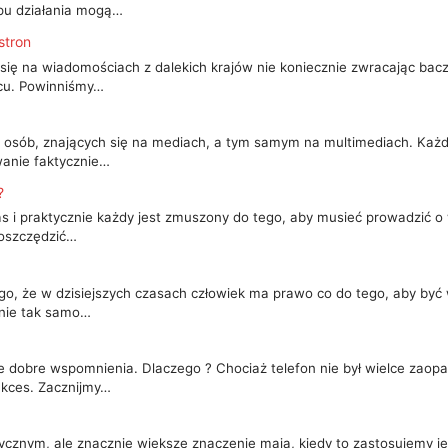
pu działania mogą…
stron
się na wiadomościach z dalekich krajów nie koniecznie zwracając bacz
scu. Powinniśmy…
 osób, znających się na mediach, a tym samym na multimediach. Każda 
wanie faktycznie…
?
 i praktycznie każdy jest zmuszony do tego, aby musieć prowadzić o w
aoszczędzić…
go, że w dzisiejszych czasach człowiek ma prawo co do tego, aby być w
łnie tak samo…
 dobre wspomnienia. Dlaczego ? Chociaż telefon nie był wielce zaopat
ukces. Zacznijmy…
znym, ale znacznie większe znaczenie mają, kiedy to zastosujemy je 