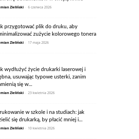
mian Zieliński
-
6 czerwca 2026
ak przygotować plik do druku, aby
minimalizować zużycie kolorowego tonera
mian Zieliński
-
17 maja 2026
ak wydłużyć życie drukarki laserowej i
ębna, usuwając typowe usterki, zanim
mienią się w...
mian Zieliński
-
23 kwietnia 2026
rukowanie w szkole i na studiach: jak
ielić się drukarką, by płacić mniej i...
mian Zieliński
-
10 kwietnia 2026