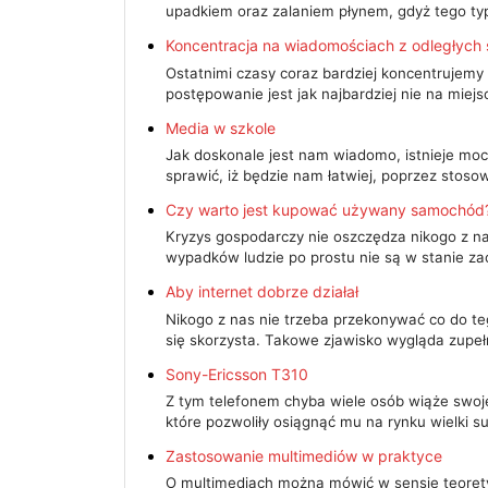
upadkiem oraz zalaniem płynem, gdyż tego ty
Koncentracja na wiadomościach z odległych 
Ostatnimi czasy coraz bardziej koncentrujemy 
postępowanie jest jak najbardziej nie na miej
Media w szkole
Jak doskonale jest nam wiadomo, istnieje moc
sprawić, iż będzie nam łatwiej, poprzez stoso
Czy warto jest kupować używany samochód
Kryzys gospodarczy nie oszczędza nikogo z nas
wypadków ludzie po prostu nie są w stanie z
Aby internet dobrze działał
Nikogo z nas nie trzeba przekonywać co do te
się skorzysta. Takowe zjawisko wygląda zupe
Sony-Ericsson T310
Z tym telefonem chyba wiele osób wiąże swoje
które pozwoliły osiągnąć mu na rynku wielki s
Zastosowanie multimediów w praktyce
O multimediach można mówić w sensie teoretyc