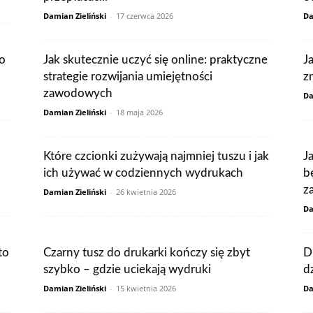
Damian Zieliński
-
17 czerwca 2026
Da
do
Jak skutecznie uczyć się online: praktyczne
J
strategie rozwijania umiejętności
z
zawodowych
Da
Damian Zieliński
-
18 maja 2026
Które czcionki zużywają najmniej tuszu i jak
J
ich używać w codziennych wydrukach
b
za
Damian Zieliński
-
26 kwietnia 2026
Da
to
Czarny tusz do drukarki kończy się zbyt
D
szybko – gdzie uciekają wydruki
dz
Damian Zieliński
-
15 kwietnia 2026
Da