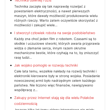
Technika dawniej i dziś
Technika zaczęła się tak naprawdę rozwijać z
powstaniem elektryczności, a nawet pierwszych
maszyn, które dawały możliwość produkowania wielu
różnych rzeczy. Warto zatem oczywiście skorzystać z
możliwości i zakupić wiele…
I stworzył człowiek robota na swoje podobieństwo
Każdy zna choć jeden film z robotem. Czasami są to
słodkie i uczuciowe stworki, których awaria przyprawia
widza o złamanie serca, innym razem okrutne
mechaniczne bestie, które czyhają na to, by zniszczyć
rasę ludzi…
Jak wojsko pomogło w rozwoju techniki
Całe lata temu, wszelkie nakłady na rozwój techniki i
elektroniki kierowane były w stronę wojska. Posiadanie
nowoczesnej armii było nadrzędnym celem każdego
państwa. Nie liczono więc finansów, nawiązywano
współpracę z…
Zakupy przez Internet stają się dla wielu Polaków
codziennością
Jeszcze kilka lat temu sklepy internetowe nie miały